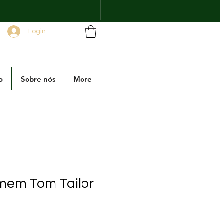
Login
o
Sobre nós
More
omem Tom Tailor