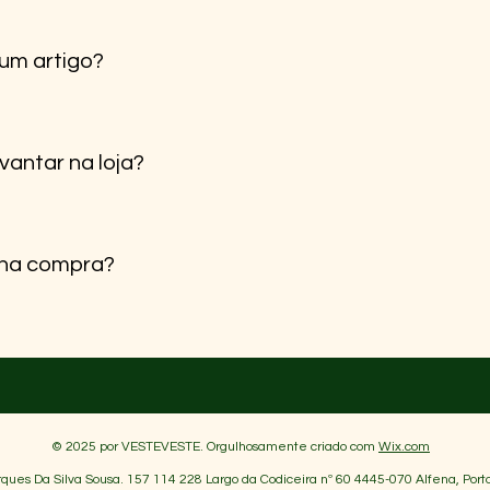
 Cartão de Crédito e Klarna para pagamentos em prestações,
 um artigo?
ceção para trocar ou devolver, desde que o artigo esteja em
 para mais detalhes.
vantar na loja?
evantamento em loja” no checkout. Avisamos quando estiver 
nha compra?
 por e-mail após a confirmação do pagamento.
© 2025 por VESTEVESTE. Orgulhosamente criado com
Wix.com
ques Da Silva Sousa. 157 114 228 Largo da Codiceira nº 60 4445-070 Alfena, Porto