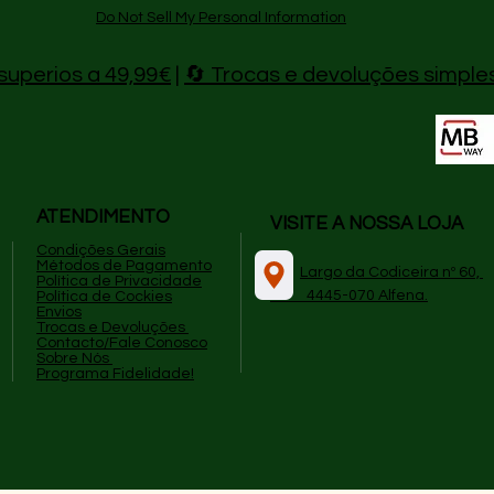
Do Not Sell My Personal Information
superios a 49,99€
|
🔄 Trocas e devoluções simple
ATENDIMENTO
VISITE A NOSSA LOJA
Condições Gerais
Métodos de Pagamento
​
Largo da Codiceira nº 60,
P
olítica de Privacidade
4445-070 Alfena.
Política de Cockies
Envios
Trocas e Devoluções
Contacto/Fale Conosco
Sobre Nós
Programa Fidelidade!