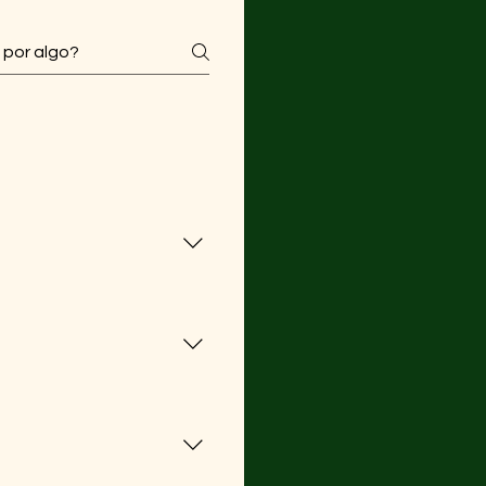
rantindo rapidez e 
ode demorar até 5 dias 