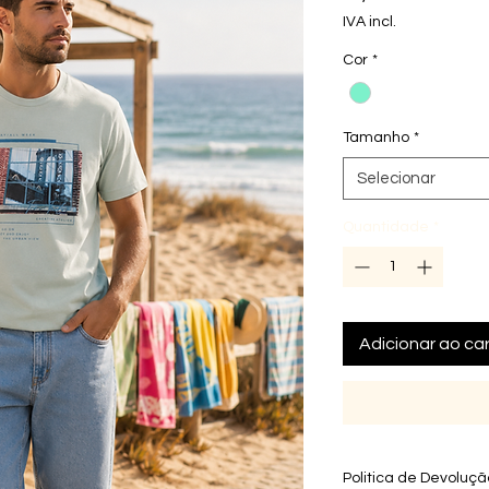
IVA incl.
Cor
*
Tamanho
*
Selecionar
Quantidade
*
Adicionar ao car
Politica de Devoluç