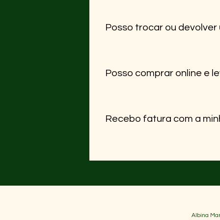
Aceitamos MB Way, Multibanco,
de usar.
Posso trocar ou devolver
Sim! Tens até 14 dias após a re
etiqueta original. Contacta-nos
Posso comprar online e le
Sim, basta escolher a opção “L
levantamento.
Recebo fatura com a mi
Sim, enviamos sempre a fatura
Albina Mar