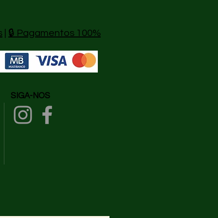
s
|
🔒 Pagamentos 100%
SIGA-NOS