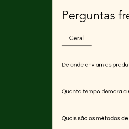
Perguntas f
Geral
De onde enviam os produ
Uma seção Todos os nossos arti
cuidado na entrega.
Quanto tempo demora a
O prazo médio para Portugal Cont
úteis.
Quais são os métodos d