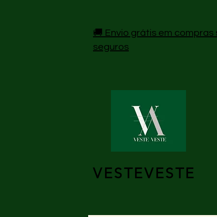
🚚 Envio grátis em compras 
seguros
VESTEVESTE