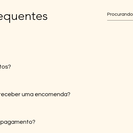
requentes
tos?
gos são enviados diretamente da nossa loja em Portugal, ga
 receber uma encomenda?
inental é de 1 a 3 dias úteis. Para ilhas e outras regiões, p
e pagamento?