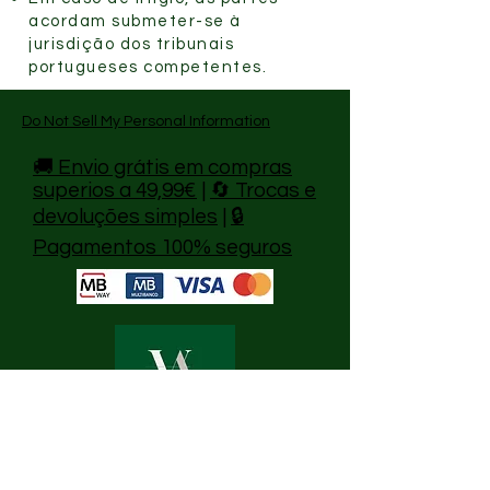
acordam submeter-se à
jurisdição dos tribunais
portugueses competentes.
Do Not Sell My Personal Information
🚚 Envio grátis em compras
superios a 49,99€
|
🔄 Trocas e
devoluções simples
|
🔒
Pagamentos 100% seguros
VESTEVESTE
ATENDIMENTO