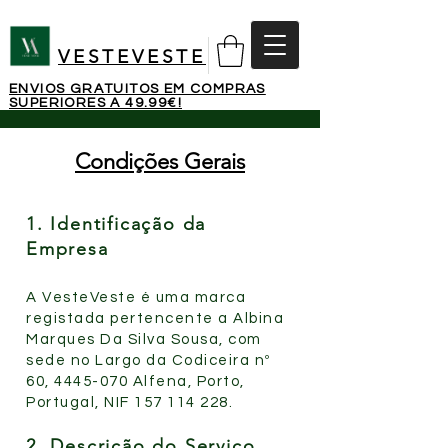
VESTEVESTE
ENVIOS GRATUITOS EM COMPRAS
SUPERIORES A 49.99€!
Condições Gerais
1. Identificação da
Empresa
A VesteVeste é uma marca
registada pertencente a Albina
Marques Da Silva Sousa, com
sede no Largo da Codiceira nº
60,
4445-070
Alfena, Porto,
Portugal, NIF
157 114 228
.
2. Descrição do Serviço