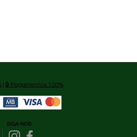
s
|
🔒 Pagamentos 100%
SIGA-NOS