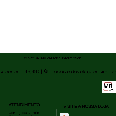
Do Not Sell My Personal Information
superios a 49,99€
|
🔄 Trocas e devoluções simple
ATENDIMENTO
VISITE A NOSSA LOJA
Condições Gerais