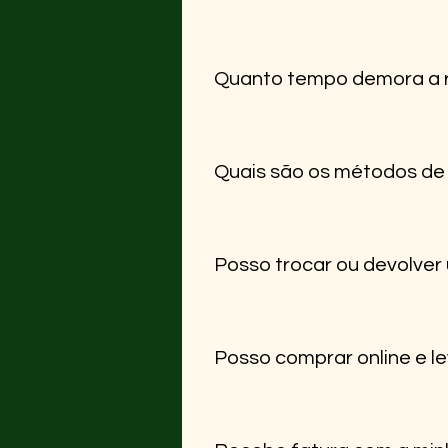
Uma seção Todos os nossos arti
cuidado na entrega.
Quanto tempo demora a
O prazo médio para Portugal Cont
úteis.
Quais são os métodos d
Aceitamos MB Way, Multibanco,
de usar.
Posso trocar ou devolver
Sim! Tens até 14 dias após a re
etiqueta original. Contacta-nos
Posso comprar online e le
Sim, basta escolher a opção “L
levantamento.