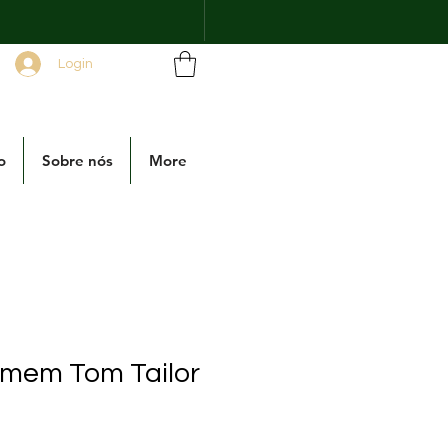
Login
o
Sobre nós
More
omem Tom Tailor