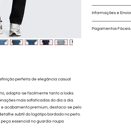
Trocas no prazo máx
Informações e Envio
Para mais Informaçõ
devoluções!
Envios Gratuitos pa
Pagamentos Fáceis 
superiores a 49.99€!
- MBWAY
- Transferência ban
- Cartão debito e cr
- Pagamento flexíve
prestações sem juro
efinição perfeita de elegância casual
o, adapta-se facilmente tanto a looks
ações mais sofisticadas do dia a dia.
l e acabamento premium, destaca-se pelo
detalhe subtil do logótipo bordado no peito.
a peça essencial no guarda-roupa