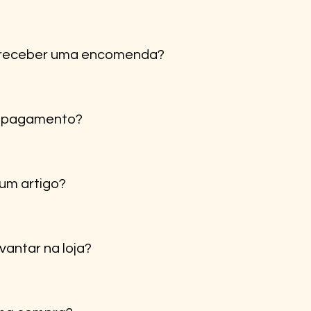
gos são enviados diretamente da nossa loja em Portugal, ga
 receber uma encomenda?
inental é de 1 a 3 dias úteis. Para ilhas e outras regiões, p
e pagamento?
 Cartão de Crédito e Klarna para pagamentos em prestações,
 um artigo?
ceção para trocar ou devolver, desde que o artigo esteja em
 para mais detalhes.
vantar na loja?
evantamento em loja” no checkout. Avisamos quando estiver 