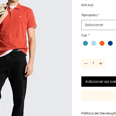
IVA incl.
Tamanho
*
Selecionar
Cor
*
Quantidade
*
Adicionar ao car
Politica de Devoluç