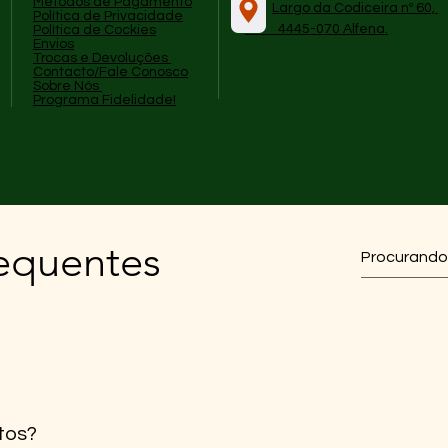
Métodos de Pagamento
​
Largo da Codiceira nº 60,
P
olítica de Privacidade
4445-070 Alfena.
Política de Cockies
Envios
Trocas e Devoluções
Contacto/Fale Conosco
Sobre Nós
Programa Fidelidade!
requentes
tos?