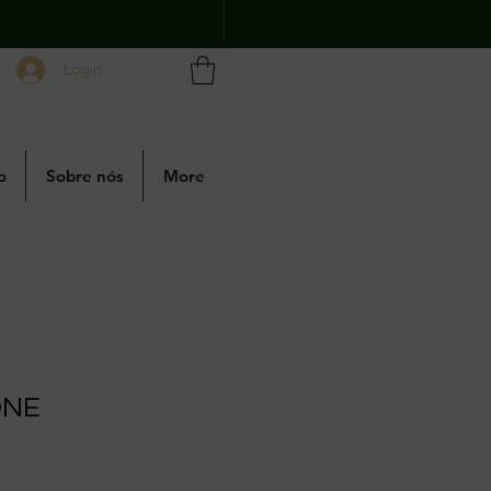
Login
o
Sobre nós
More
ONE
mal
eço promocional