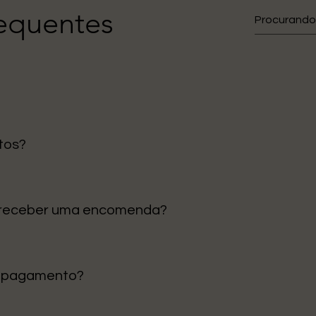
requentes
tos?
gos são enviados diretamente da nossa loja em Portugal, ga
 receber uma encomenda?
tinental é de 1 a 3 dias úteis. Para ilhas e outras regiões, p
e pagamento?
 Cartão de Crédito e Klarna para pagamentos em prestações