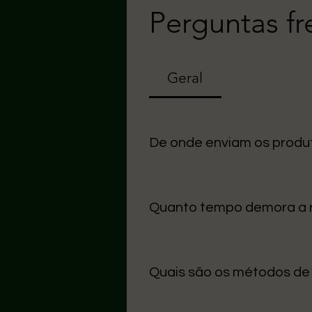
Perguntas f
Geral
De onde enviam os produ
Uma seção Todos os nossos arti
cuidado na entrega.
Quanto tempo demora a
O prazo médio para Portugal Con
úteis.
Quais são os métodos d
Aceitamos MB Way, Multibanco,