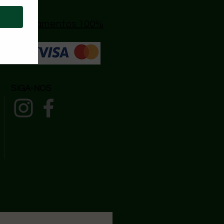
s
|
🔒 Pagamentos 100%
SIGA-NOS