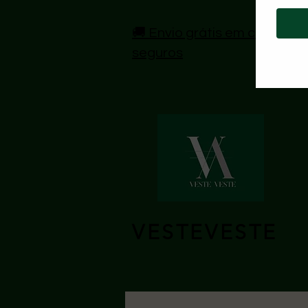
🚚 Envio grátis em compras 
seguros
VESTEVESTE