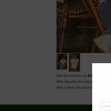
Polo de Homem da
BIGZONE
95% Algodão 5% Elastano
95% Cotton 5% Elastane