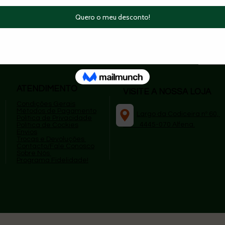
superios a 49,99€
|
🔄 Trocas e devoluções simple
ATENDIMENTO
VISITE A NOSSA LOJA
Condições Gerais
Métodos de Pagamento
​
Largo da Codiceira nº 60,
P
olítica de Privacidade
4445-070 Alfena.
Política de Cockies
Envios
Trocas e Devoluções
Contacto/Fale Conosco
Sobre Nós
Programa Fidelidade!