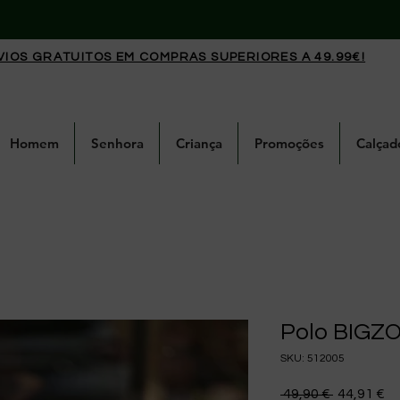
VIOS GRATUITOS EM COMPRAS SUPERIORES A 49.99€!
Homem
Senhora
Criança
Promoções
Calçad
Polo BIGZ
SKU: 512005
Preço nor
Pr
 49,90 € 
44,91 €