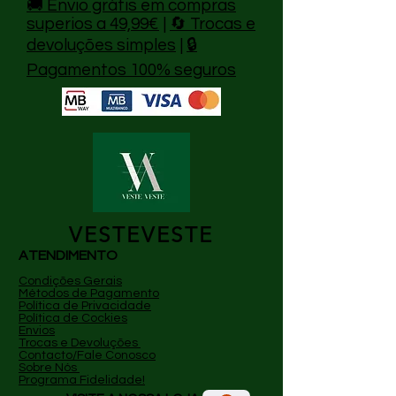
🚚 Envio grátis em compras
Klarna — prestações sem juros.
superios a 49,99€
|
🔄 Trocas e
devoluções simples
|
🔒
Pagamentos 100% seguros
VESTEVESTE
ATENDIMENTO
Condições Gerais
Métodos de Pagamento
P
olítica de Privacidade
Política de Cockies
Envios
Trocas e Devoluções
Contacto/Fale Conosco
Sobre Nós
Programa Fidelidade!