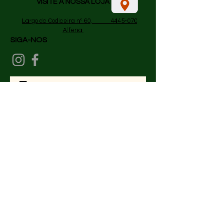
VISITE A NOSSA LOJA
​
Largo da Codiceira nº 60, 4445-070
Alfena.
SIGA-NOS
Perguntas
frequentes
Geral
De onde enviam os