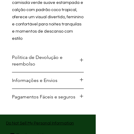
camisola verde suave estampada e
calção com padrão coco tropical,
oferece um visual divertido, feminino
e confortável para noites tranquilas
e momentos de descanso com
estilo
Politica de Devolução e
reembolso
Trocas no prazo máximo de 14 Dias!
Informações e Envios
Para mais Informações visite a
nossa página de devoluções!
Envios Gratuitos para todo o País em
Pagamentos Fáceis e seguros
compras superiores a 49.99€
- MBWAY
- Transferência bancária
- Cartão debito e crédito Visa e
Do Not Sell My Personal Information
Mastercard
- Pagamento flexível disponível com