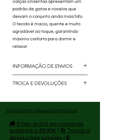
calças cinzentas apresentam um
padrão de gatos e novelos que
deixam o conjunto ainda mais fofo.
O tecido é macio, quente e muito
agradável ao toque, garantindo
máximo conforto para dormir e
relaxar.
INFORMAÇÃO DE ENVIOS
Envios CTT Gratuitos para todo o
TROCA E DEVOLUÇÕES
País em compras superiores a 49.99
Trocas e Devoluções no prazo
máximo de 14 Dias!
Para mais Informações visite a
Do Not Sell My Personal Information
nossa página de devoluções!
🚚 Envio grátis em compras
superios a 49,99€
|
🔄 Trocas e
devoluções simples
|
🔒