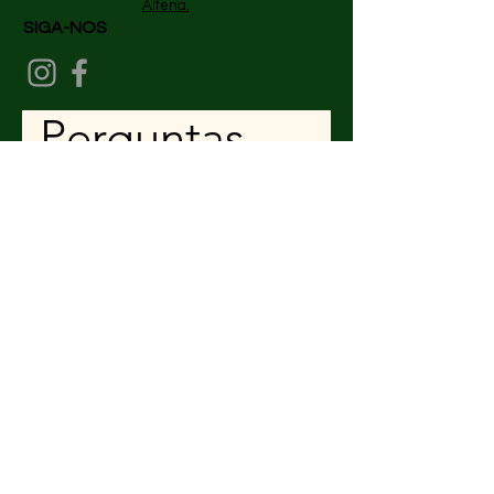
Alfena.
SIGA-NOS
Perguntas
frequentes
Geral
De onde enviam os
produtos?