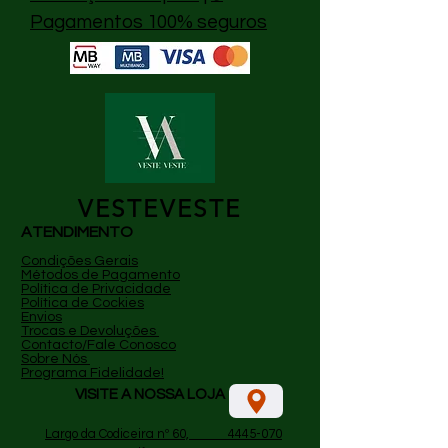
Pagamentos 100% seguros
VESTEVESTE
ATENDIMENTO
Condições Gerais
Métodos de Pagamento
P
olítica de Privacidade
Política de Cockies
Envios
Trocas e Devoluções
Contacto/Fale Conosco
Sobre Nós
Programa Fidelidade!
VISITE A NOSSA LOJA
​
Largo da Codiceira nº 60, 4445-070