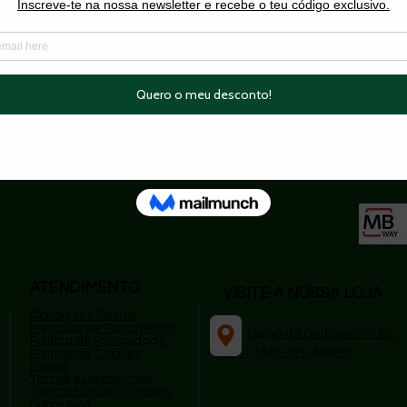
tos especiais, acompanhando cada passo
Do Not Sell My Personal Information
superios a 49,99€
|
🔄 Trocas e devoluções simple
ATENDIMENTO
VISITE A NOSSA LOJA
Condições Gerais
Métodos de Pagamento
​
Largo da Codiceira nº 60,
P
olítica de Privacidade
4445-070 Alfena.
Política de Cockies
Envios
Trocas e Devoluções
Contacto/Fale Conosco
Sobre Nós