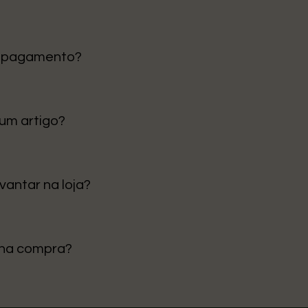
tinental é de 1 a 3 dias úteis. Para ilhas e outras regiões, p
e pagamento?
 Cartão de Crédito e Klarna para pagamentos em prestações
 um artigo?
ceção para trocar ou devolver, desde que o artigo esteja em
 para mais detalhes.
vantar na loja?
evantamento em loja” no checkout. Avisamos quando estiver
nha compra?
 por e-mail após a confirmação do pagamento.