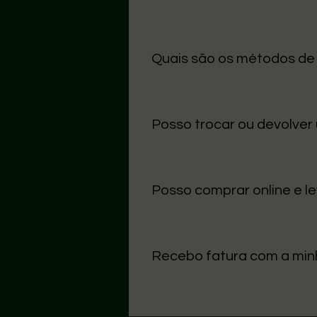
O prazo médio para Portugal Con
úteis.
Quais são os métodos d
Aceitamos MB Way, Multibanco,
de usar.
Posso trocar ou devolver
Sim! Tens até 14 dias após a re
etiqueta original. Contacta-nos
Posso comprar online e le
Sim, basta escolher a opção “L
levantamento.
Recebo fatura com a mi
Sim, enviamos sempre a fatura