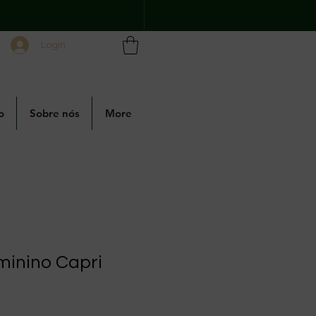
Login
o
Sobre nós
More
minino Capri