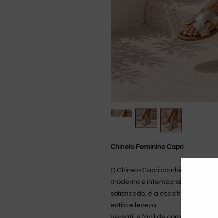
Chinelo Feminino Capri
O Chinelo Capri combina conforto
moderno e intemporal. Com linh
sofisticado, é a escolha perfeita
estilo e leveza.
Versátil e fácil de combinar, ada