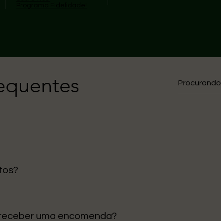
Programa Fidelidade!
requentes
tos?
gos são enviados diretamente da nossa loja em Portugal, ga
 receber uma encomenda?