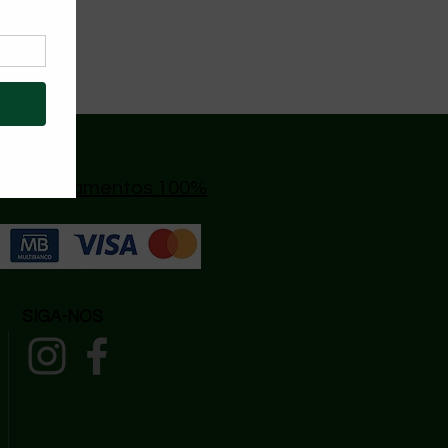
s
|
🔒 Pagamentos 100%
SIGA-NOS