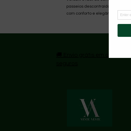
passeios descontraídos a momen
com conforto e elegância.
🚚 Envio grátis em compras 
seguros