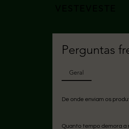
VESTEVESTE
Perguntas f
Geral
De onde enviam os produ
Uma seção Todos os nossos arti
cuidado na entrega.
Quanto tempo demora a