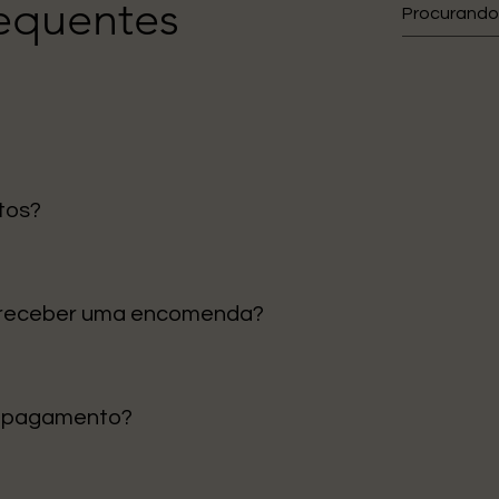
requentes
tos?
gos são enviados diretamente da nossa loja em Portugal, ga
 receber uma encomenda?
tinental é de 1 a 3 dias úteis. Para ilhas e outras regiões, p
e pagamento?
 Cartão de Crédito e Klarna para pagamentos em prestações