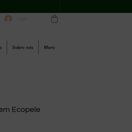
Login
o
Sobre nós
More
 em Ecopele
mal
eço promocional