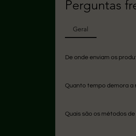
Perguntas f
Geral
De onde enviam os produ
Uma seção Todos os nossos arti
cuidado na entrega.
Quanto tempo demora a
O prazo médio para Portugal Con
úteis.
Quais são os métodos d
Aceitamos MB Way, Multibanco,