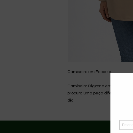
Camiseiro em Ecopele
Camiseiro Bigzone em ecopele, m
procura uma peça diferenciadora, 
dia.