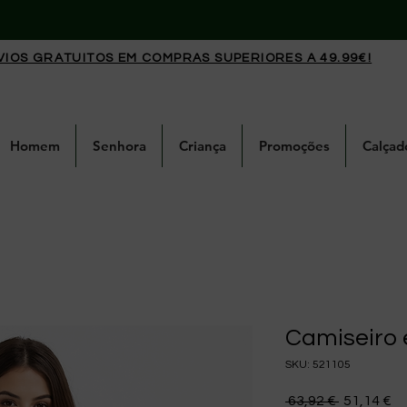
VIOS GRATUITOS EM COMPRAS SUPERIORES A 49.99€!
Homem
Senhora
Criança
Promoções
Calçad
Camiseiro
SKU: 521105
Preço nor
Pr
 63,92 € 
51,14 €