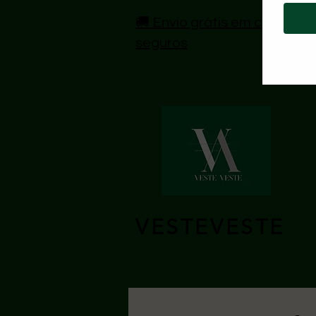
🚚 Envio grátis em compras 
seguros
VESTEVESTE