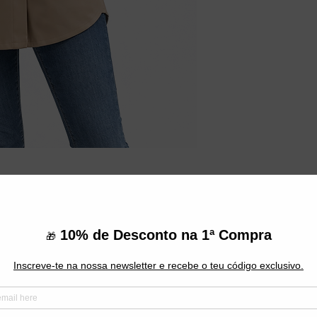
oderno e versátil, ideal para quem
confortável e fácil de integrar no dia a
Do Not Sell My Personal Information