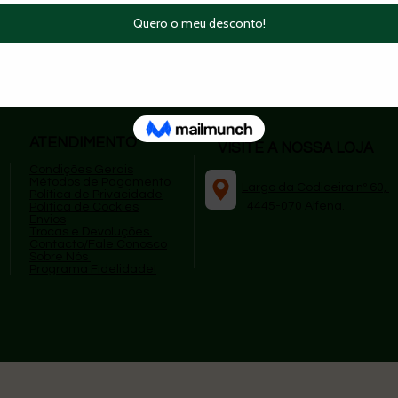
superios a 49,99€
|
🔄 Trocas e devoluções simple
ATENDIMENTO
VISITE A NOSSA LOJA
Condições Gerais
Métodos de Pagamento
​
Largo da Codiceira nº 60,
P
olítica de Privacidade
4445-070 Alfena.
Política de Cockies
Envios
Trocas e Devoluções
Contacto/Fale Conosco
Sobre Nós
Programa Fidelidade!