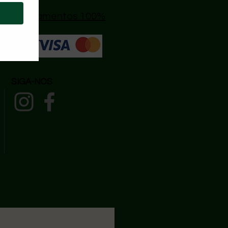
s
|
🔒 Pagamentos 100%
SIGA-NOS