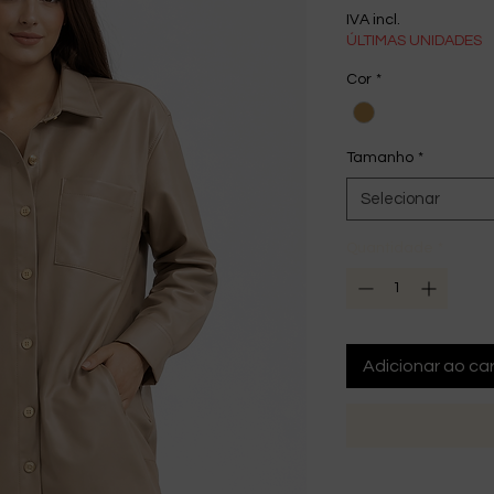
IVA incl.
ÚLTIMAS UNIDADES
Cor
*
Tamanho
*
Selecionar
Quantidade
*
Adicionar ao car