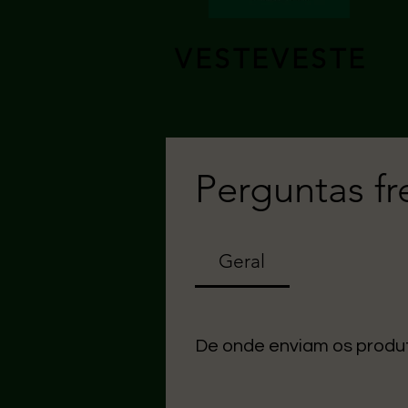
VESTEVESTE
Perguntas f
Geral
De onde enviam os produ
Uma seção Todos os nossos arti