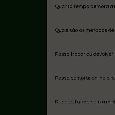
cuidado na entrega.
Quanto tempo demora a
O prazo médio para Portugal Con
úteis.
Quais são os métodos d
Aceitamos MB Way, Multibanco,
de usar.
Posso trocar ou devolver
Sim! Tens até 14 dias após a re
etiqueta original. Contacta-nos
Posso comprar online e le
Sim, basta escolher a opção “L
levantamento.
Recebo fatura com a mi