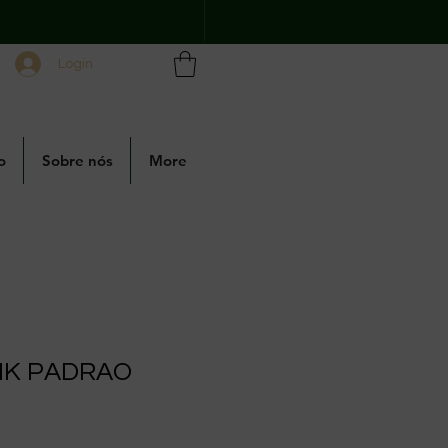
Login
o
Sobre nós
More
MK PADRAO