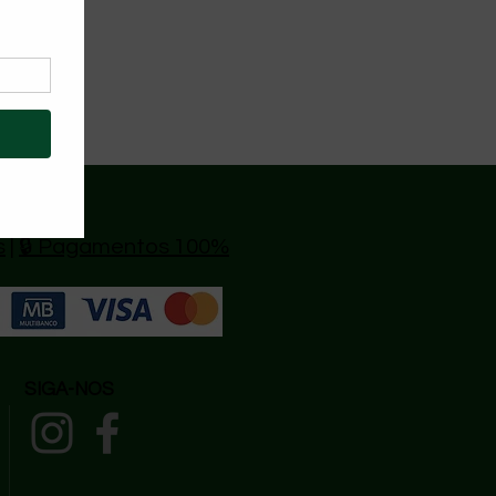
s
|
🔒 Pagamentos 100%
SIGA-NOS