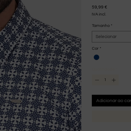
Preço
59,99 €
IVA incl.
Tamanho
*
Selecionar
Cor
*
Quantidade
*
Adicionar ao car