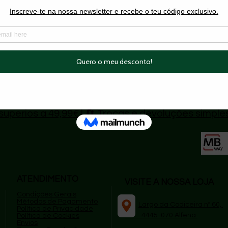
cio
, garantindo conforto durante todo o dia.
tilo ousado mas sofisticado.
astano
Do Not Sell My Personal Information
superios a 49,99€
|
🔄 Trocas e devoluções simple
ATENDIMENTO
VISITE A NOSSA LOJA
Condições Gerais
Métodos de Pagamento
​
Largo da Codiceira nº 60,
P
olítica de Privacidade
4445-070 Alfena.
Política de Cockies
Envios