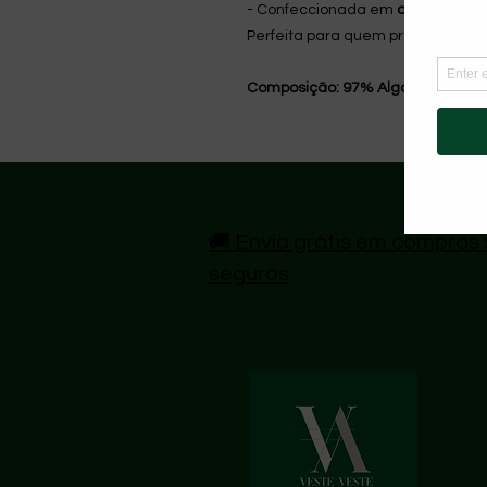
- Confeccionada em
algodão ma
Perfeita para quem procura um es
Composição: 97% Algodão 3% El
🚚 Envio grátis em compras 
seguros