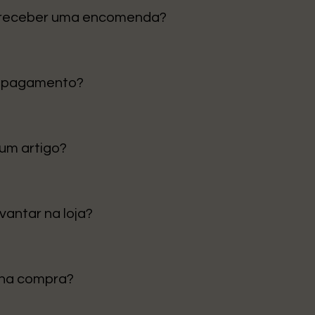
 receber uma encomenda?
tinental é de 1 a 3 dias úteis. Para ilhas e outras regiões, p
e pagamento?
 Cartão de Crédito e Klarna para pagamentos em prestações
 um artigo?
ceção para trocar ou devolver, desde que o artigo esteja em
 para mais detalhes.
vantar na loja?
evantamento em loja” no checkout. Avisamos quando estiver
nha compra?