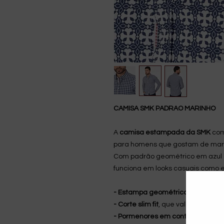
CAMISA SMK PADRAO MARINHO
A
camisa estampada da SMK
com
para homens que gostam de marc
Com padrão geométrico em azul e
funciona em looks casuais como 
- Estampa geométrica exclusiva
,
- Corte slim fit
, que valoriza a sil
- Pormenores em contraste na ca