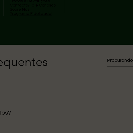
Trocas e Devoluções
Contacto/Fale Conosco
Sobre Nós
Programa Fidelidade!
requentes
tos?
gos são enviados diretamente da nossa loja em Portugal, ga