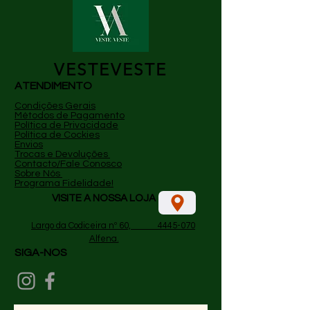
VESTEVESTE
ATENDIMENTO
Condições Gerais
Métodos de Pagamento
P
olítica de Privacidade
Política de Cockies
Envios
Trocas e Devoluções
Contacto/Fale Conosco
Sobre Nós
Programa Fidelidade!
VISITE A NOSSA LOJA
​
Largo da Codiceira nº 60, 4445-070
Alfena.
SIGA-NOS