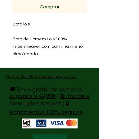
Comprar
Bota lois
Bota de Homem Lois 100%
impermeável, com palmilha interior
almofadada.
Do Not Sell My Personal Information
🚚 Envio grátis em compras
superios a 49,99€
|
🔄 Trocas e
devoluções simples
|
🔒
Pagamentos 100% seguros