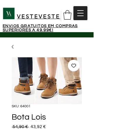
VESTEVESTE
ENVIOS GRATUITOS EM COMPRAS
SUPERIORES A 49.99€!
SKU: 64001
Bota Lois
Preço normal
Preço promocional
 54,90 € 
43,92 €