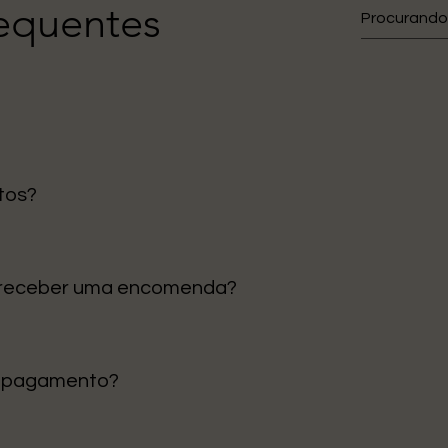
requentes
tos?
gos são enviados diretamente da nossa loja em Portugal, ga
 receber uma encomenda?
tinental é de 1 a 3 dias úteis. Para ilhas e outras regiões, p
e pagamento?
 Cartão de Crédito e Klarna para pagamentos em prestações