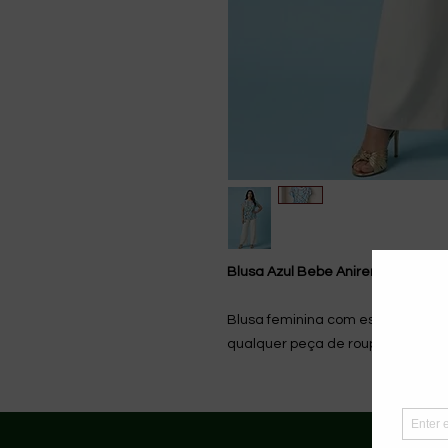
Blusa Azul Bebe Anirene
Blusa feminina com estampado e
qualquer peça de roupa e ocasiã