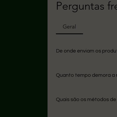
Perguntas f
Geral
De onde enviam os produ
Uma seção Todos os nossos arti
cuidado na entrega.
Quanto tempo demora a
O prazo médio para Portugal Con
úteis.
Quais são os métodos d
Aceitamos MB Way, Multibanco,