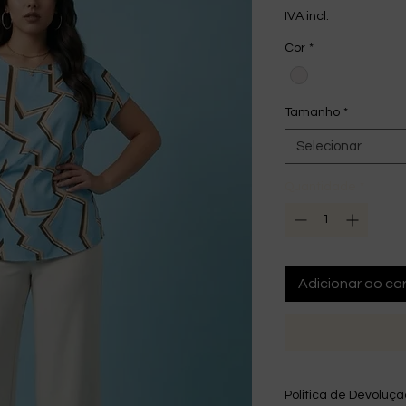
IVA incl.
Cor
*
Tamanho
*
Selecionar
Quantidade
*
Adicionar ao car
Politica de Devoluç