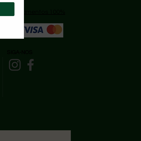
s
|
🔒 Pagamentos 100%
SIGA-NOS