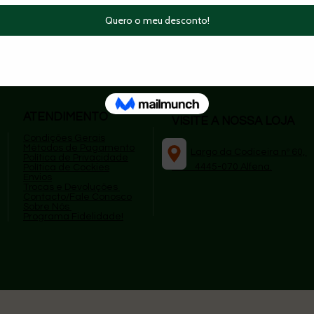
superios a 49,99€
|
🔄 Trocas e devoluções simple
ATENDIMENTO
VISITE A NOSSA LOJA
Condições Gerais
Métodos de Pagamento
​
Largo da Codiceira nº 60,
P
olítica de Privacidade
4445-070 Alfena.
Política de Cockies
Envios
Trocas e Devoluções
Contacto/Fale Conosco
Sobre Nós
Programa Fidelidade!