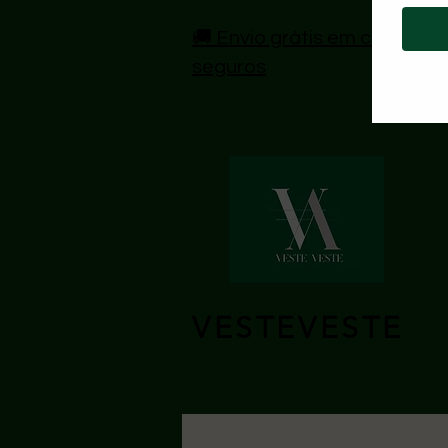
🚚 Envio grátis em compras 
seguros
VESTEVESTE