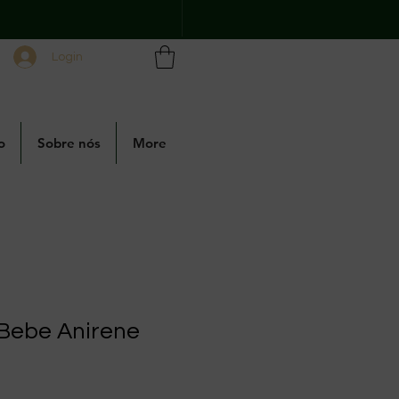
Login
o
Sobre nós
More
 Bebe Anirene