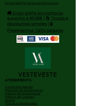
- Cartão debito e crédito Visa e
Do Not Sell My Personal Information
Mastercard
- Pagamento flexível disponível com
🚚 Envio grátis em compras
Klarna — prestações sem juros.
superios a 49,99€
|
🔄 Trocas e
devoluções simples
|
🔒
Pagamentos 100% seguros
VESTEVESTE
ATENDIMENTO
Condições Gerais
Métodos de Pagamento
P
olítica de Privacidade
Política de Cockies
Envios
Trocas e Devoluções