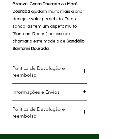
Breeze
,
Costa Dourada
ou
Maré
Dourada
ajudam muito mais a criar
desejo e valor percebido. Estas
sandálias têm um aspeto muito
"Santorini Resort", por isso eu
chamaria este modelo de
Sandália
Santorini Dourada
.
Politica de Devolução e
reembolso
Trocas no prazo máximo de 14 Dias!
Informações e Envios
Para mais Informações visite a
nossa página de devoluções!
Envios Gratuitos para todo o País em
Politica de Devolução e
compras superiores a 49.99€
reembolso
- MBWAY
- Transferência bancária