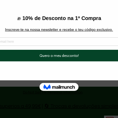
eg, jeans ou sob um blazer para um visual
mais formais
 dia a dia.
Do Not Sell My Personal Information
superios a 49,99€
|
🔄 Trocas e devoluções simple