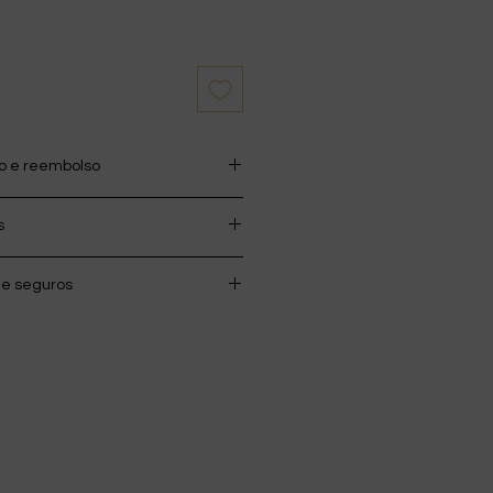
ão e reembolso
 no prazo máximo de 14 Dias!
s
es visite a nossa página de
ra todo o País em compras
e seguros
cária
édito Visa e Mastercard
l disponível com Klarna —
s.