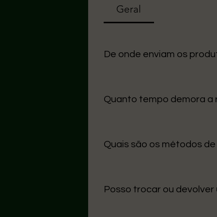
Geral
De onde enviam os produ
Uma seção Todos os nossos arti
cuidado na entrega.
Quanto tempo demora a
O prazo médio para Portugal Con
úteis.
Quais são os métodos d
Aceitamos MB Way, Multibanco,
de usar.
Posso trocar ou devolver
Sim! Tens até 14 dias após a re