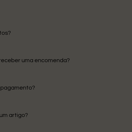
tos?
gos são enviados diretamente da nossa loja em Portugal, ga
 receber uma encomenda?
tinental é de 1 a 3 dias úteis. Para ilhas e outras regiões, p
e pagamento?
 Cartão de Crédito e Klarna para pagamentos em prestações
 um artigo?
ceção para trocar ou devolver, desde que o artigo esteja em