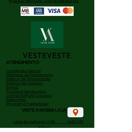
Pagamentos 100% seguros
VESTEVESTE
ATENDIMENTO
Condições Gerais
Métodos de Pagamento
P
olítica de Privacidade
Política de Cockies
Envios
Trocas e Devoluções
Contacto/Fale Conosco
Sobre Nós
Programa Fidelidade!
VISITE A NOSSA LOJA
​
Largo da Codiceira nº 60, 4445-070
Alfena.