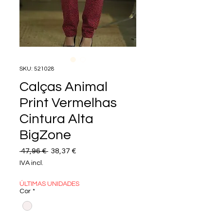
SKU: 521028
Calças Animal
Print Vermelhas
Cintura Alta
BigZone
Preço normal
Preço promocional
 47,96 € 
38,37 €
IVA incl.
ÚLTIMAS UNIDADES
Cor
*