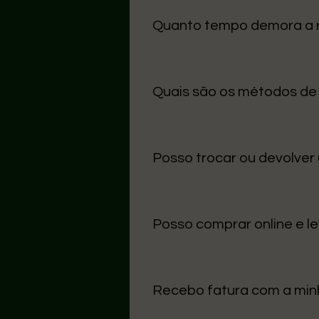
cuidado na entrega.
Quanto tempo demora a
O prazo médio para Portugal Con
úteis.
Quais são os métodos d
Aceitamos MB Way, Multibanco,
de usar.
Posso trocar ou devolver
Sim! Tens até 14 dias após a re
etiqueta original. Contacta-nos
Posso comprar online e le
Sim, basta escolher a opção “L
levantamento.
Recebo fatura com a mi