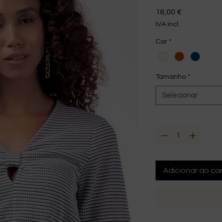
Preço
16,00 €
IVA incl.
Cor
*
Tamanho
*
Selecionar
Quantidade
*
Adicionar ao car