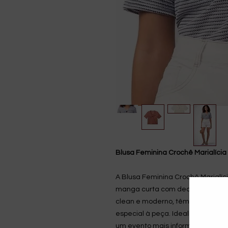
Blusa Feminina Crochê Marialícia
A Blusa Feminina Crochê Marialí
manga curta com decote em V e 
clean e moderno, têm um detalhe
especial à peça. Ideal para dive
um evento mais informal. Combin