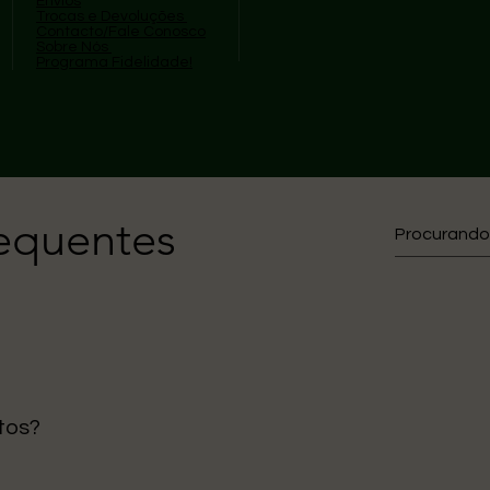
Envios
Trocas e Devoluções
Contacto/Fale Conosco
Sobre Nós
Programa Fidelidade!
requentes
tos?
gos são enviados diretamente da nossa loja em Portugal, ga