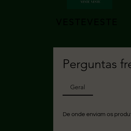
VESTEVESTE
Perguntas f
Geral
De onde enviam os produ
Uma seção Todos os nossos arti