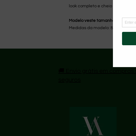
look completo e cheio de estilo.
Modelo veste tamanho S
Medidas da modelo: 85cm de busto
🚚 Envio grátis em compras 
seguros