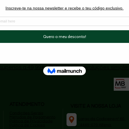
, 72cm de cintura, 103 de quadril.
Do Not Sell My Personal Information
superios a 49,99€
|
🔄 Trocas e devoluções simple
ATENDIMENTO
VISITE A NOSSA LOJA
Condições Gerais
Métodos de Pagamento
​
Largo da Codiceira nº 60,
P
olítica de Privacidade
4445-070 Alfena.
Política de Cockies