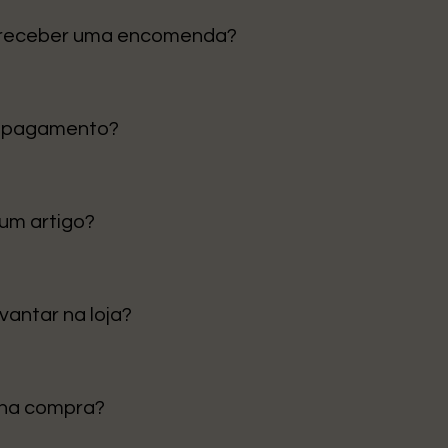
 receber uma encomenda?
tinental é de 1 a 3 dias úteis. Para ilhas e outras regiões, p
e pagamento?
 Cartão de Crédito e Klarna para pagamentos em prestações
 um artigo?
ceção para trocar ou devolver, desde que o artigo esteja em
 para mais detalhes.
vantar na loja?
evantamento em loja” no checkout. Avisamos quando estiver
nha compra?