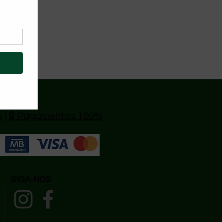
s
|
🔒 Pagamentos 100%
SIGA-NOS